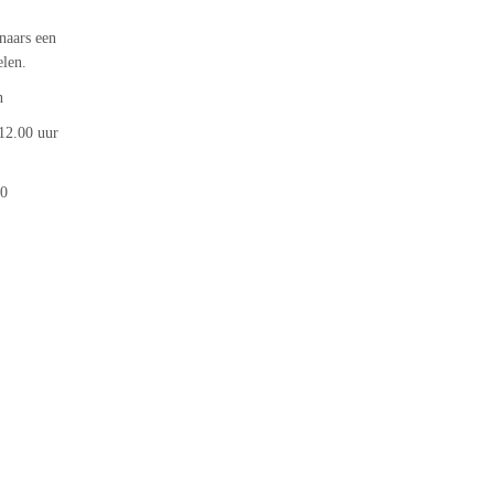
naars een
elen.
n
12.00 uur
00