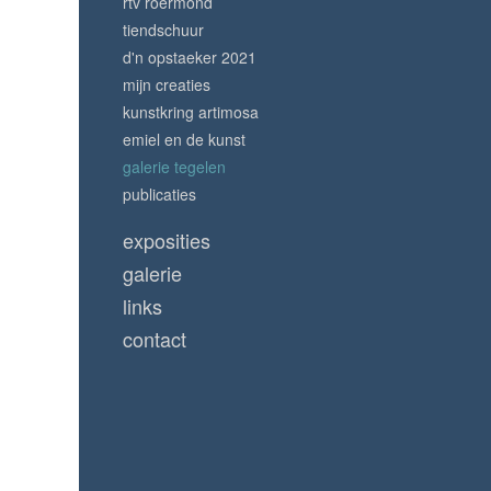
rtv roermond
tiendschuur
d'n opstaeker 2021
mijn creaties
kunstkring artimosa
emiel en de kunst
galerie tegelen
publicaties
exposities
galerie
links
contact