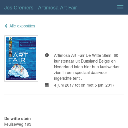
Jos Cremers - Artimosa Art Fair
Tog
navi
Alle exposities
Artimosa Art Fair
Artimosa Art Fair De Witte Stein. 60
kunstenaar uit Duitsland België en
Nederland laten hier hun kustwerken
zien in een speciaal daarvoor
ingerichte tent .
4 juni 2017 tot en met 5 juni 2017
Adresgegevens
De witte stein
keulseweg 193