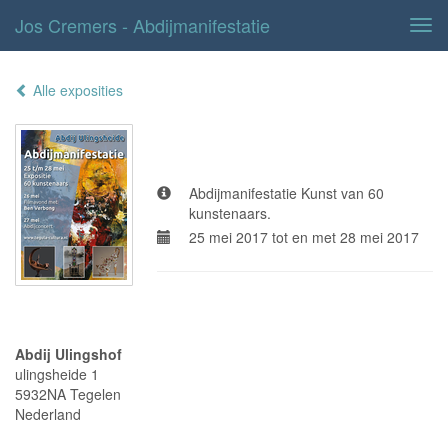
Jos Cremers - Abdijmanifestatie
Tog
navi
Alle exposities
Abdijmanifestatie
Abdijmanifestatie Kunst van 60
kunstenaars.
25 mei 2017 tot en met 28 mei 2017
Adresgegevens
Abdij Ulingshof
ulingsheide 1
5932NA Tegelen
Nederland