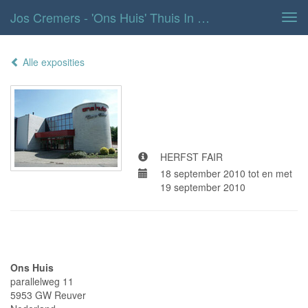
Jos Cremers - 'Ons Huis' Thuis In Wonen
Tog
navi
Alle exposities
'Ons Huis' Thuis
in wonen
HERFST FAIR
18 september 2010 tot en met
19 september 2010
Adresgegevens
Ons Huis
parallelweg 11
5953 GW Reuver