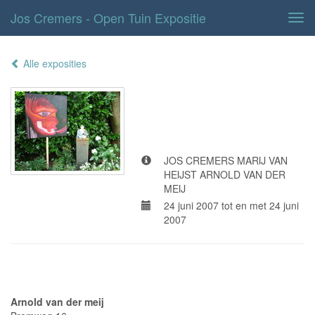
Jos Cremers - Open Tuin Expositie
Tog
navi
Alle exposities
open tuin
expositie
JOS CREMERS MARIJ VAN
HEIJST ARNOLD VAN DER
MEIJ
24 juni 2007 tot en met 24 juni
2007
Adresgegevens
Arnold van der meij